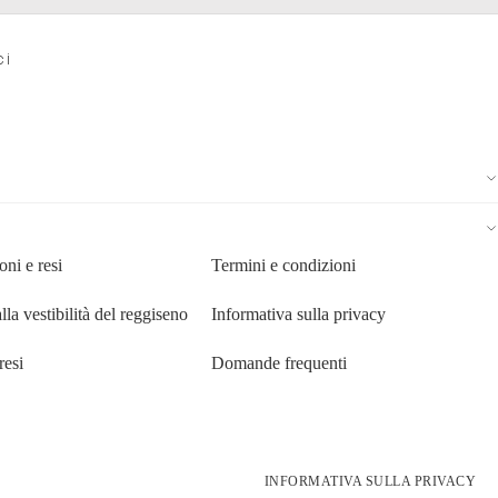
ACCEDI
ACCEDI
ci
Account
CARRELLO
(
0
)
CARRELLO
ALTRE OPZIONI DI ACCESSO
ORDINI
PROFILO
oni e resi
Termini e condizioni
lla vestibilità del reggiseno
Informativa sulla privacy
resi
Domande frequenti
INFORMATIVA SULLA PRIVACY