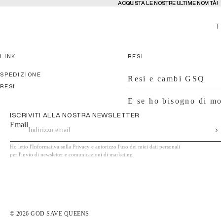
ACQUISTA LE NOSTRE ULTIME NOVITÀ!
ACQUISTA LE NOSTRE ULTIME NOVITÀ!
ACQUISTA
ACQUISTA
T
NOVITÀ
NOVITÀ
LINK
RESI
COSTUMI DA BAGNO
COSTUMI DA BAGNO
SPEDIZIONE
Resi e cambi GSQ
RESI
ACTIONS.MORE
ACTIONS.MORE
E se ho bisogno di mo
ISCRIVITI ALLA NOSTRA NEWSLETTER
Email
Ho letto l'Informativa sulla Privacy e autorizzo l'uso dei miei dati personali
per l'invio di newsletter e comunicazioni di marketing
© 2026
GOD SAVE QUEENS