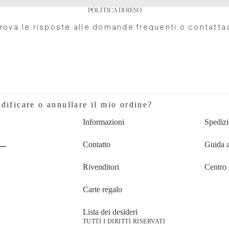
POLITICA DI RESO
rova le risposte alle domande frequenti o contatta
Selettore
dell'area
USD/IT
geografica e
USD/IT
della lingua
dificare o annullare il mio ordine?
Informazioni
Spedizi
Contatto
Guida a
Rivenditori
Centro 
Carte regalo
Lista dei desideri
TUTTI I DIRITTI RISERVATI